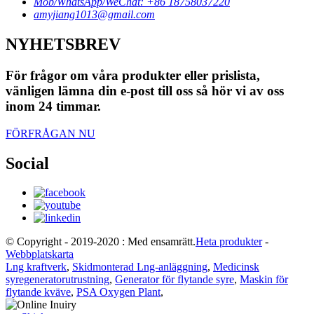
Mob/WhatsApp/WeChat: +86 18758037220
amyjiang1013@gmail.com
NYHETSBREV
För frågor om våra produkter eller prislista,
vänligen lämna din e-post till oss så hör vi av oss
inom 24 timmar.
FÖRFRÅGAN NU
Social
© Copyright - 2019-2020 : Med ensamrätt.
Heta produkter
-
Webbplatskarta
Lng kraftverk
,
Skidmonterad Lng-anläggning
,
Medicinsk
syregeneratorutrustning
,
Generator för flytande syre
,
Maskin för
flytande kväve
,
PSA Oxygen Plant
,