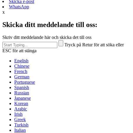
Skicka e-post
WhatsApp
x
Skicka ditt meddelande till oss:
Skriv ditt meddelande här och skicka det till oss
Tryck på Retur för att söka eller
ESC för att stänga
English
Chinese
French
German
Portuguese
Spanish
Russian
Japanese
Korean
Arabic
Irish
Greek
Turkish
Italian