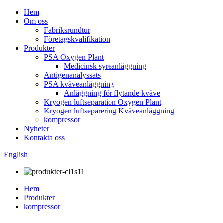
Hem
Om oss
Fabriksrundtur
Företagskvalifikation
Produkter
PSA Oxygen Plant
Medicinsk syreanläggning
Antigenanalyssats
PSA kväveanläggning
Anläggning för flytande kväve
Kryogen luftseparation Oxygen Plant
Kryogen luftseparering Kväveanläggning
kompressor
Nyheter
Kontakta oss
English
Hem
Produkter
kompressor