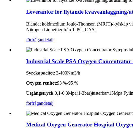
Leverantör för flytande kväveanläggning/utr
Blandat köldmedium Joule-Thomson (MRJT)-kylskåp vid l
Nitrogen Liqueifier från TIPC, CAS.
förfrågan
detalj
Industrial Scale PSA Oxygen Concentrator 
Syrekapacitet
: 3-400Nm3/h
Oxygen renhet
:93 %-95 %
Utgångstryck
:0,1-0,3Mpa(1-3bar)justerbar/15Mpa Fylln
förfrågan
detalj
Medical Oxygen Generator Hospital Oxygen