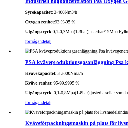
Industriell högkoncentration Psa Oxygen 
Syrekapacitet
: 3-400Nm3/h
Oxygen renhet
:93 %-95 %
Utgångstryck
:0,1-0,3Mpa(1-3bar)justerbar/15Mpa Fylln
förfrågan
detalj
PSA kväveproduktionsgasanläggning Psa k
Kvävekapacitet
: 3-3000Nm3/h
Kväve renhet
: 95-99,9995 %
Utgångstryck
: 0,1-0,8Mpa(1-8bar) justerbar/eller som 
förfrågan
detalj
Kväveförpackningsmaskin på plats för livs