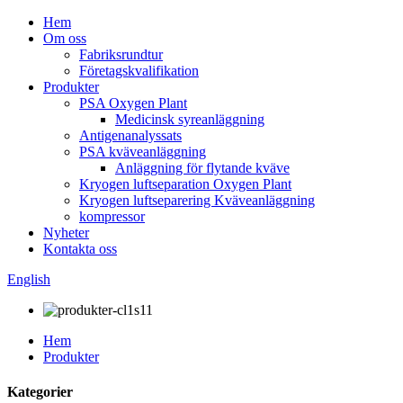
Hem
Om oss
Fabriksrundtur
Företagskvalifikation
Produkter
PSA Oxygen Plant
Medicinsk syreanläggning
Antigenanalyssats
PSA kväveanläggning
Anläggning för flytande kväve
Kryogen luftseparation Oxygen Plant
Kryogen luftseparering Kväveanläggning
kompressor
Nyheter
Kontakta oss
English
Hem
Produkter
Kategorier