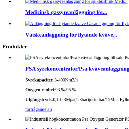
Medicinsk gassyreanläggning för...
Vätskeanläggning för flytande kväve...
Produkter
PSA syrekoncentrator/Psa kväveanläggning 
Syrekapacitet
: 3-400Nm3/h
Oxygen renhet
:93 %-95 %
Utgångstryck
:0,1-0,3Mpa(1-3bar)justerbar/15Mpa Fylln
förfrågan
detalj