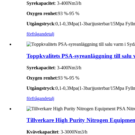
Syrekapacitet
: 3-400Nm3/h
Oxygen renhet
:93 %-95 %
Utgångstryck
:0,1-0,3Mpa(1-3bar)justerbar/15Mpa Fylln
förfrågan
detalj
Toppkvalitets PSA-syreanläggning till salu 
Syrekapacitet
: 3-400Nm3/h
Oxygen renhet
:93 %-95 %
Utgångstryck
:0,1-0,3Mpa(1-3bar)justerbar/15Mpa Fylln
förfrågan
detalj
Tillverkare High Purity Nitrogen Equipme
Kvävekapacitet
: 3-3000Nm3/h