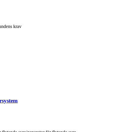
kundens krav
rsystem