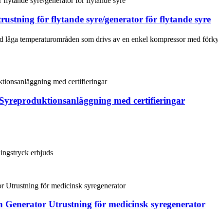
ustning för flytande syre/generator för flytande syre
åga temperaturområden som drivs av en enkel kompressor med förkylni
Syreproduktionsanläggning med certifieringar
ingstryck erbjuds
 Generator Utrustning för medicinsk syregenerator