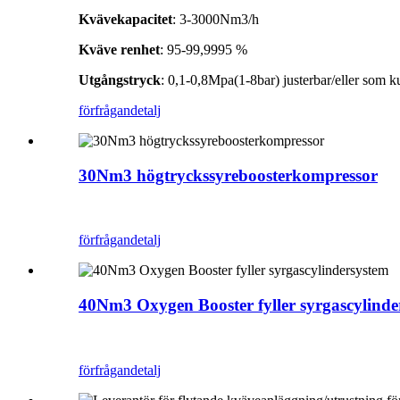
Kvävekapacitet
: 3-3000Nm3/h
Kväve renhet
: 95-99,9995 %
Utgångstryck
: 0,1-0,8Mpa(1-8bar) justerbar/eller som 
förfrågan
detalj
30Nm3 högtryckssyreboosterkompressor
förfrågan
detalj
40Nm3 Oxygen Booster fyller syrgascylinde
förfrågan
detalj