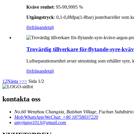
Kväve renhet
: 95-99,9995 %
Utgångstryck
: 0,1-0,8Mpa(1-8bar) justerbar/eller som 
förfrågan
detalj
Trovärdig tillverkare för-flytande-syre-kv
Luftseparationsenhet avser utrustning som erhåller syre,
förfrågan
detalj
1
2
Nästa >
>>
Sida 1/2
kontakta oss
No.60 Wenzhou Changxia, Baishan Village, Fuchun Subdistrict
Mob/WhatsApp/WeChat: +86 18758037220
amyjiang1013@gmail.com