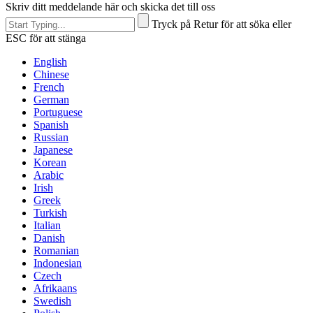
Skriv ditt meddelande här och skicka det till oss
Tryck på Retur för att söka eller
ESC för att stänga
English
Chinese
French
German
Portuguese
Spanish
Russian
Japanese
Korean
Arabic
Irish
Greek
Turkish
Italian
Danish
Romanian
Indonesian
Czech
Afrikaans
Swedish