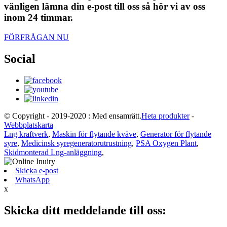
vänligen lämna din e-post till oss så hör vi av oss
inom 24 timmar.
FÖRFRÅGAN NU
Social
© Copyright - 2019-2020 : Med ensamrätt.
Heta produkter
-
Webbplatskarta
Lng kraftverk
,
Maskin för flytande kväve
,
Generator för flytande
syre
,
Medicinsk syregeneratorutrustning
,
PSA Oxygen Plant
,
Skidmonterad Lng-anläggning
,
Skicka e-post
WhatsApp
x
Skicka ditt meddelande till oss: