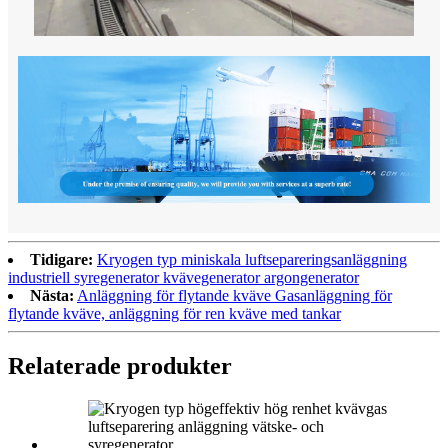
Tidigare:
Kryogen typ miniskala luftsepareringsanläggning
industriell syregenerator kvävegenerator argongenerator
Nästa:
Anläggning för flytande kväve Gasanläggning för
flytande kväve, anläggning för ren kväve med tankar
Relaterade produkter