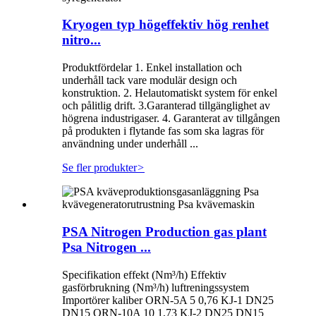
Kryogen typ högeffektiv hög renhet
nitro...
Produktfördelar 1. Enkel installation och
underhåll tack vare modulär design och
konstruktion. 2. Helautomatiskt system för enkel
och pålitlig drift. 3.Garanterad tillgänglighet av
högrena industrigaser. 4. Garanterat av tillgången
på produkten i flytande fas som ska lagras för
användning under underhåll ...
Se fler produkter
>
PSA Nitrogen Production gas plant
Psa Nitrogen ...
Specifikation effekt (Nm³/h) Effektiv
gasförbrukning (Nm³/h) luftreningssystem
Importörer kaliber ORN-5A 5 0,76 KJ-1 DN25
DN15 ORN-10A 10 1,73 KJ-2 DN25 DN15