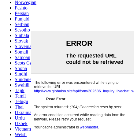
Norwegian
Pashto
Persian
Punjabi
Serbian
Sesotho
Sinhala
Slovak
Slovenian
Somali
Samoan
Scots Gaelic
Shona
Sindhi
Sundanese
Swahili
Tajik
Tamil
Telugu
Thai
Ukrainian
Urdu
Uzbek
Vietnamese
Welsh