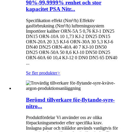
90%-99,9999% renhet och stor
kapacitet PSA Nitr...
Specifikation effekt (Nm³/h) Effektiv
gasförbrukning (Nm³/h) luftreningssystem
Importörer kaliber ORN-5A 5 0,76 KJ-1 DN25
DN15 ORN-10A 10 1,73 KJ-2 DN25 DN15
ORN-20A 20 3,5 KJ-6 ORN-30A 30 5,3 KJ-6
DN40 DN25 ORN-40A 40 7 KJ-10 DN50
DN25 ORN-50A 50 8,6 KJ-10 DN50 DN25
ORN-60A 60 10,4 KJ-12 0 DN0 DN5 65 DN40
...
Se fler produkter
>
Berömd tillverkare för-flytande-syre-
nitro...
Produktfördelar Vi använder oss av olika
förpackningsmetoder efter specifika krav.
Inslagna påsar och trälådor används vanligtvis för