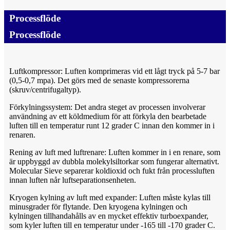
Processflöde
Processflöde
Luftkompressor: Luften komprimeras vid ett lågt tryck på 5-7 bar
(0,5-0,7 mpa). Det görs med de senaste kompressorerna
(skruv/centrifugaltyp).
Förkylningssystem: Det andra steget av processen involverar
användning av ett köldmedium för att förkyla den bearbetade
luften till en temperatur runt 12 grader C innan den kommer in i
renaren.
Rening av luft med luftrenare: Luften kommer in i en renare, som
är uppbyggd av dubbla molekylsiltorkar som fungerar alternativt.
Molecular Sieve separerar koldioxid och fukt från processluften
innan luften når luftseparationsenheten.
Kryogen kylning av luft med expander: Luften måste kylas till
minusgrader för flytande. Den kryogena kylningen och
kylningen tillhandahålls av en mycket effektiv turboexpander,
som kyler luften till en temperatur under -165 till -170 grader C.