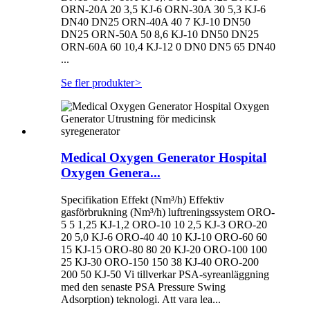
ORN-20A 20 3,5 KJ-6 ORN-30A 30 5,3 KJ-6
DN40 DN25 ORN-40A 40 7 KJ-10 DN50
DN25 ORN-50A 50 8,6 KJ-10 DN50 DN25
ORN-60A 60 10,4 KJ-12 0 DN0 DN5 65 DN40
...
Se fler produkter
>
Medical Oxygen Generator Hospital
Oxygen Genera...
Specifikation Effekt (Nm³/h) Effektiv
gasförbrukning (Nm³/h) luftreningssystem ORO-
5 5 1,25 KJ-1,2 ORO-10 10 2,5 KJ-3 ORO-20
20 5,0 KJ-6 ORO-40 40 10 KJ-10 ORO-60 60
15 KJ-15 ORO-80 80 20 KJ-20 ORO-100 100
25 KJ-30 ORO-150 150 38 KJ-40 ORO-200
200 50 KJ-50 Vi tillverkar PSA-syreanläggning
med den senaste PSA Pressure Swing
Adsorption) teknologi. Att vara lea...