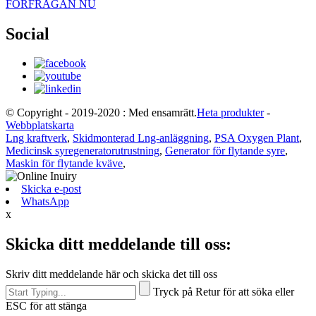
FÖRFRÅGAN NU
Social
© Copyright - 2019-2020 : Med ensamrätt.
Heta produkter
-
Webbplatskarta
Lng kraftverk
,
Skidmonterad Lng-anläggning
,
PSA Oxygen Plant
,
Medicinsk syregeneratorutrustning
,
Generator för flytande syre
,
Maskin för flytande kväve
,
Skicka e-post
WhatsApp
x
Skicka ditt meddelande till oss:
Skriv ditt meddelande här och skicka det till oss
Tryck på Retur för att söka eller
ESC för att stänga