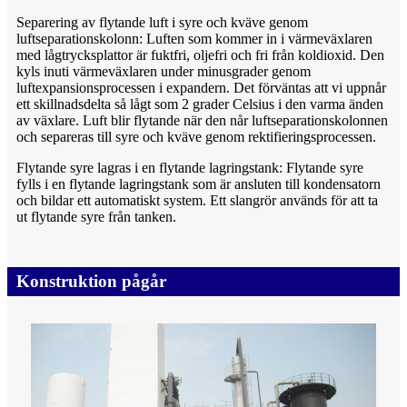
Separering av flytande luft i syre och kväve genom
luftseparationskolonn: Luften som kommer in i värmeväxlaren
med lågtrycksplattor är fuktfri, oljefri och fri från koldioxid. Den
kyls inuti värmeväxlaren under minusgrader genom
luftexpansionsprocessen i expandern. Det förväntas att vi uppnår
ett skillnadsdelta så lågt som 2 grader Celsius i den varma änden
av växlare. Luft blir flytande när den når luftseparationskolonnen
och separeras till syre och kväve genom rektifieringsprocessen.
Flytande syre lagras i en flytande lagringstank: Flytande syre
fylls i en flytande lagringstank som är ansluten till kondensatorn
och bildar ett automatiskt system. Ett slangrör används för att ta
ut flytande syre från tanken.
Konstruktion pågår