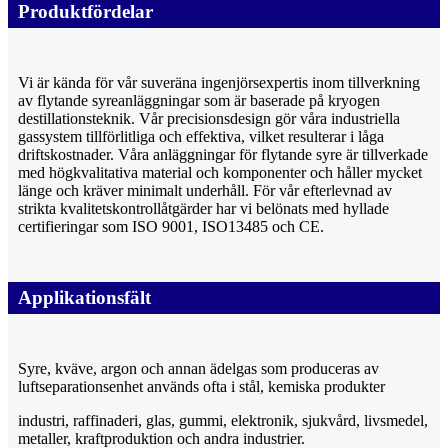
Produktfördelar
Vi är kända för vår suveräna ingenjörsexpertis inom tillverkning
av flytande syreanläggningar som är baserade på kryogen
destillationsteknik. Vår precisionsdesign gör våra industriella
gassystem tillförlitliga och effektiva, vilket resulterar i låga
driftskostnader. Våra anläggningar för flytande syre är tillverkade
med högkvalitativa material och komponenter och håller mycket
länge och kräver minimalt underhåll. För vår efterlevnad av
strikta kvalitetskontrollåtgärder har vi belönats med hyllade
certifieringar som ISO 9001, ISO13485 och CE.
Applikationsfält
Syre, kväve, argon och annan ädelgas som produceras av
luftseparationsenhet används ofta i stål, kemiska produkter
industri, raffinaderi, glas, gummi, elektronik, sjukvård, livsmedel,
metaller, kraftproduktion och andra industrier.