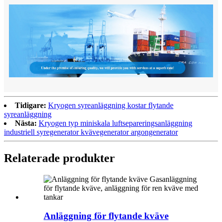
Tidigare:
Kryogen syreanläggning kostar flytande
syreanläggning
Nästa:
Kryogen typ miniskala luftsepareringsanläggning
industriell syregenerator kvävegenerator argongenerator
Relaterade produkter
Anläggning för flytande kväve