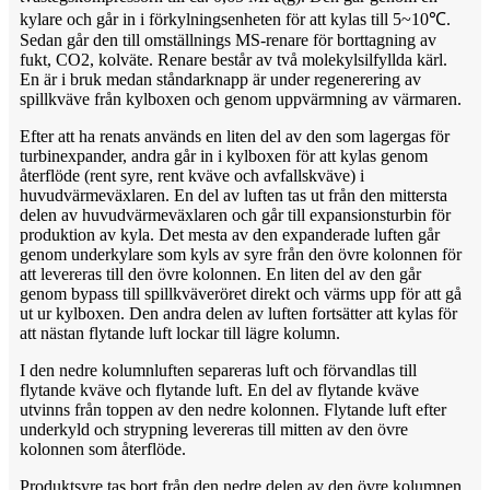
kylare och går in i förkylningsenheten för att kylas till 5~10℃.
Sedan går den till omställnings MS-renare för borttagning av
fukt, CO2, kolväte. Renare består av två molekylsilfyllda kärl.
En är i bruk medan ståndarknapp är under regenerering av
spillkväve från kylboxen och genom uppvärmning av värmaren.
Efter att ha renats används en liten del av den som lagergas för
turbinexpander, andra går in i kylboxen för att kylas genom
återflöde (rent syre, rent kväve och avfallskväve) i
huvudvärmeväxlaren. En del av luften tas ut från den mittersta
delen av huvudvärmeväxlaren och går till expansionsturbin för
produktion av kyla. Det mesta av den expanderade luften går
genom underkylare som kyls av syre från den övre kolonnen för
att levereras till den övre kolonnen. En liten del av den går
genom bypass till spillkväveröret direkt och värms upp för att gå
ut ur kylboxen. Den andra delen av luften fortsätter att kylas för
att nästan flytande luft lockar till lägre kolumn.
I den nedre kolumnluften separeras luft och förvandlas till
flytande kväve och flytande luft. En del av flytande kväve
utvinns från toppen av den nedre kolonnen. Flytande luft efter
underkyld och strypning levereras till mitten av den övre
kolonnen som återflöde.
Produktsyre tas bort från den nedre delen av den övre kolumnen