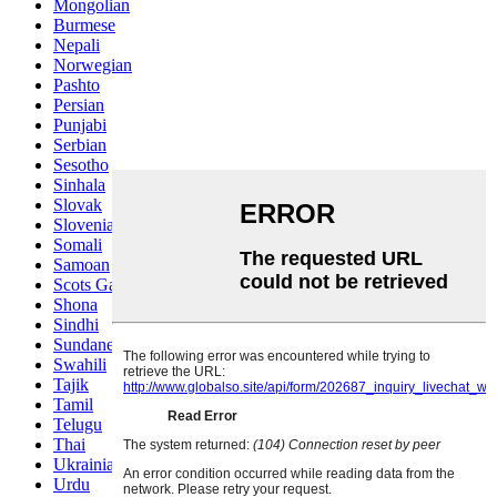
Mongolian
Burmese
Nepali
Norwegian
Pashto
Persian
Punjabi
Serbian
Sesotho
Sinhala
Slovak
Slovenian
Somali
Samoan
Scots Gaelic
Shona
Sindhi
Sundanese
Swahili
Tajik
Tamil
Telugu
Thai
Ukrainian
Urdu