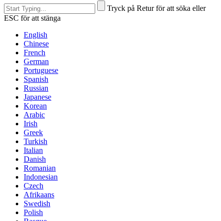
Tryck på Retur för att söka eller
ESC för att stänga
English
Chinese
French
German
Portuguese
Spanish
Russian
Japanese
Korean
Arabic
Irish
Greek
Turkish
Italian
Danish
Romanian
Indonesian
Czech
Afrikaans
Swedish
Polish