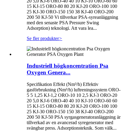
20 5,0 KJ-6 ORO-40 40 10 KJ-10 ORO-60 60
15 KJ-15 ORO-80 80 20 KJ-20 ORO-100 100
25 KJ-30 ORO-150 150 38 KJ-40 ORO-200
200 50 KJ-50 Vi tillverkar PSA-syreanläggning
med den senaste PSA Pressure Swing
Adsorption) teknologi. Att vara lea...
Se fler produkter
>
Industriell högkoncentration Psa
Oxygen Genera...
Specifikation Effekt (Nm³/h) Effektiv
gasförbrukning (Nm³/h) luftreningssystem ORO-
5 5 1,25 KJ-1,2 ORO-10 10 2,5 KJ-3 ORO-20
20 5,0 KJ-6 ORO-40 40 10 KJ-10 ORO-60 60
15 KJ-15 ORO-80 80 20 KJ-20 ORO-100 100
25 KJ-30 ORO-150 150 38 KJ-40 ORO-200
200 50 KJ-50 PSA syrgasgeneratoranläggning är
tillverkad av en avancerad syregenerator med
svängbar press. Adsorptionsteknik. Som välk...