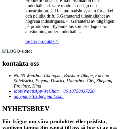
Produktfördelar 1. Enkel installation och
underhåll tack vare modulär design och
konstruktion. 2. Helautomatiskt system för enkel
och pålitlig drift. 3.Garanterad tillgänglighet av
högrena industrigaser. 4. Garanterat av tillgången
på produkten i flytande fas som ska lagras för
användning under underhåll ...
Se fler produkter
>
kontakta oss
No.60 Wenzhou Changxia, Baishan Village, Fuchun
Subdistrict, Fuyang District, Hangzhou City, Zhejiang
Province, Kina
Mob/WhatsApp/WeChat: +86 18758037220
amyjiang1013@gmail.com
NYHETSBREV
För frågor om våra produkter eller prislista,
vänligen lämna din e-post till oss så hör vi av oss