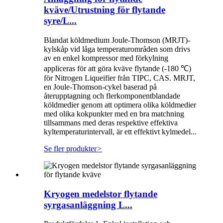
kväve/Utrustning för flytande
syre/L...
Blandat köldmedium Joule-Thomson (MRJT)-
kylskåp vid låga temperaturområden som drivs
av en enkel kompressor med förkylning
appliceras för att göra kväve flytande (-180 ℃)
för Nitrogen Liqueifier från TIPC, CAS. MRJT,
en Joule-Thomson-cykel baserad på
återupptagning och flerkomponentblandade
köldmedier genom att optimera olika köldmedier
med olika kokpunkter med en bra matchning
tillsammans med deras respektive effektiva
kyltemperaturintervall, är ett effektivt kylmedel...
Se fler produkter
>
Kryogen medelstor flytande
syrgasanläggning L...