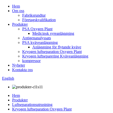
Hem
Om oss
Fabriksrundtur
Företagskvalifikation
Produkter
PSA Oxygen Plant
Medicinsk syreanläggning
Antigenanalyssats
PSA kväveanläggning
Anläggning för flytande kväve
Kryogen luftseparation Oxygen Plant
Kryogen luftseparering Kväveanläggning
kompressor
Nyheter
Kontakta oss
English
Hem
Produkter
Luftseparationsutrustning
Kryogen luftseparation Oxygen Plant