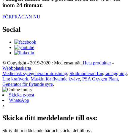
inom 24 timmar.
FÖRFRÅGAN NU
Social
© Copyright - 2019-2020 : Med ensamrätt.
Heta produkter
-
Webbplatskarta
Medicinsk syregeneratorutrustning
,
Skidmonterad Lng-anläggning
,
Lng kraftverk
,
Maskin för flytande kväve
,
PSA Oxygen Plant
,
Generator för flytande syre
,
Skicka e-post
WhatsApp
x
Skicka ditt meddelande till oss:
Skriv ditt meddelande här och skicka det till oss