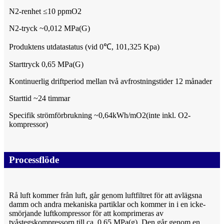
N2-renhet ≤10 ppmO2
N2-tryck ~0,012 MPa(G)
Produktens utdatastatus (vid 0℃, 101,325 Kpa)
Starttryck 0,65 MPa(G)
Kontinuerlig driftperiod mellan två avfrostningstider 12 månader
Starttid ~24 timmar
Specifik strömförbrukning ~0,64kWh/mO2(inte inkl. O2-
kompressor)
Processflöde
Rå luft kommer från luft, går genom luftfiltret för att avlägsna
damm och andra mekaniska partiklar och kommer in i en icke-
smörjande luftkompressor för att komprimeras av
tvåstegskompressorn till ca. 0,65 MPa(g). Den går genom en