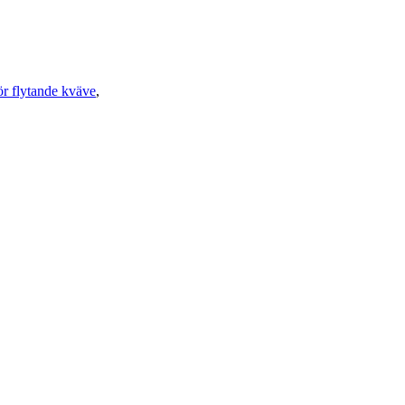
r flytande kväve
,