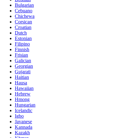
Bulgarian
Cebuano
Chichewa
Corsican
Croatian
Dutch
Estonian
Filipino
Finnish
Frisian
Galician
Georgian
Gujarati
Haitian
Hausa
Hawaiian
Hebrew
Hmong
Hungarian
Icelandic
Igbo
Javanese
Kannada
Kazakh