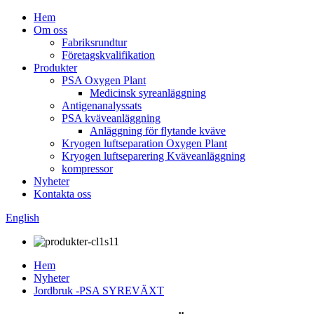
Hem
Om oss
Fabriksrundtur
Företagskvalifikation
Produkter
PSA Oxygen Plant
Medicinsk syreanläggning
Antigenanalyssats
PSA kväveanläggning
Anläggning för flytande kväve
Kryogen luftseparation Oxygen Plant
Kryogen luftseparering Kväveanläggning
kompressor
Nyheter
Kontakta oss
English
Hem
Nyheter
Jordbruk -PSA SYREVÄXT