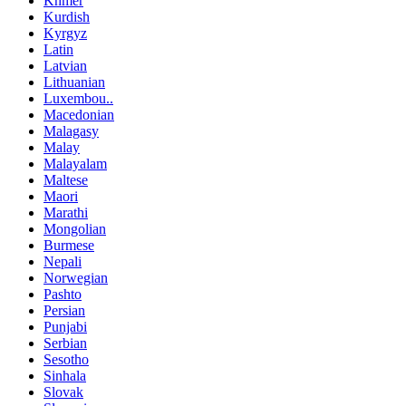
Khmer
Kurdish
Kyrgyz
Latin
Latvian
Lithuanian
Luxembou..
Macedonian
Malagasy
Malay
Malayalam
Maltese
Maori
Marathi
Mongolian
Burmese
Nepali
Norwegian
Pashto
Persian
Punjabi
Serbian
Sesotho
Sinhala
Slovak