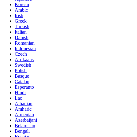
Korean
Arabic
Irish
Greek
Turkish
Italian
Danish
Romanian
Indonesian
Czech
Afrikaans
Swedish
Polish
Basque
Catalan
Esperanto
Hindi
Lao
Albanian
Amharic
Armenian
Azerbaijani
Belarusian
Bengali
Bosnian