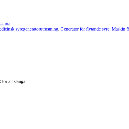
skarta
dicinsk syregeneratorutrustning
,
Generator för flytande syre
,
Maskin fö
 för att stänga