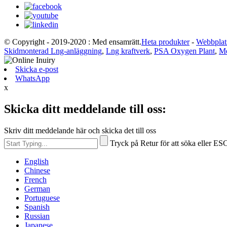
© Copyright - 2019-2020 : Med ensamrätt.
Heta produkter
-
Webbplat
Skidmonterad Lng-anläggning
,
Lng kraftverk
,
PSA Oxygen Plant
,
Me
Skicka e-post
WhatsApp
x
Skicka ditt meddelande till oss:
Skriv ditt meddelande här och skicka det till oss
Tryck på Retur för att söka eller ESC
English
Chinese
French
German
Portuguese
Spanish
Russian
Japanese