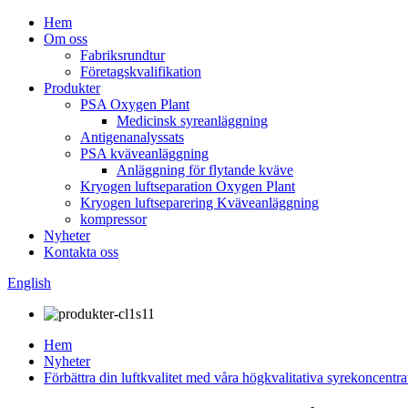
Hem
Om oss
Fabriksrundtur
Företagskvalifikation
Produkter
PSA Oxygen Plant
Medicinsk syreanläggning
Antigenanalyssats
PSA kväveanläggning
Anläggning för flytande kväve
Kryogen luftseparation Oxygen Plant
Kryogen luftseparering Kväveanläggning
kompressor
Nyheter
Kontakta oss
English
Hem
Nyheter
Förbättra din luftkvalitet med våra högkvalitativa syrekoncentra