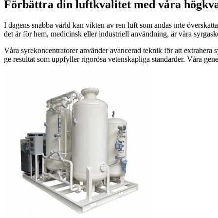
Förbättra din luftkvalitet med våra högkv
I dagens snabba värld kan vikten av ren luft som andas inte överskatt
det är för hem, medicinsk eller industriell användning, är våra syrgasko
Våra syrekoncentratorer använder avancerad teknik för att extrahera syr
ge resultat som uppfyller rigorösa vetenskapliga standarder. Våra genera