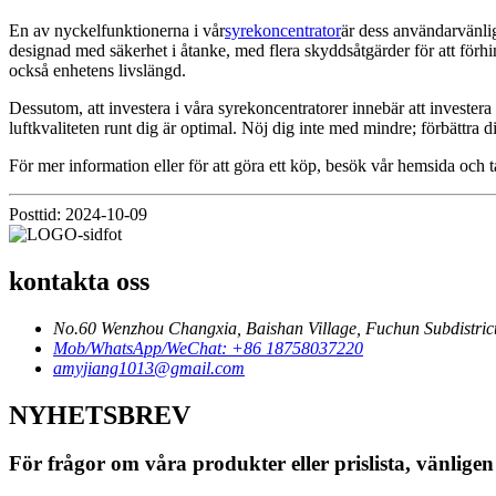
En av nyckelfunktionerna i vår
syrekoncentrator
är dess användarvänlig
designad med säkerhet i åtanke, med flera skyddsåtgärder för att förhi
också enhetens livslängd.
Dessutom, att investera i våra syrekoncentratorer innebär att invester
luftkvaliteten runt dig är optimal. Nöj dig inte med mindre; förbättra 
För mer information eller för att göra ett köp, besök vår hemsida och
Posttid: 2024-10-09
kontakta oss
No.60 Wenzhou Changxia, Baishan Village, Fuchun Subdistrict
Mob/WhatsApp/WeChat: +86 18758037220
amyjiang1013@gmail.com
NYHETSBREV
För frågor om våra produkter eller prislista, vänligen