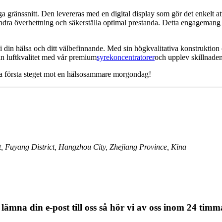
a gränssnitt. Den levereras med en digital display som gör det enkelt a
ndra överhettning och säkerställa optimal prestanda. Detta engagemang f
a i din hälsa och ditt välbefinnande. Med sin högkvalitativa konstruktio
din luftkvalitet med vår premium
syrekoncentratorer
och upplev skillnaden i
 ta första steget mot en hälsosammare morgondag!
, Fuyang District, Hangzhou City, Zhejiang Province, Kina
 lämna din e-post till oss så hör vi av oss inom 24 timm