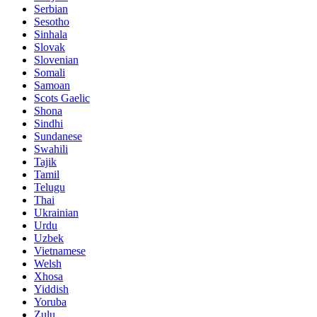
Serbian
Sesotho
Sinhala
Slovak
Slovenian
Somali
Samoan
Scots Gaelic
Shona
Sindhi
Sundanese
Swahili
Tajik
Tamil
Telugu
Thai
Ukrainian
Urdu
Uzbek
Vietnamese
Welsh
Xhosa
Yiddish
Yoruba
Zulu