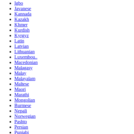
Igbo
Javanese
Kannada
Kazakh
Khmer
Kurdish
Kyrgyz
Latin
Latvian
Lithuanian
Luxembou..
Macedonian
Malagasy
Malay
Malayalam
Maltese
Maori
Marathi
Mongolian
Burmese
Nepali
Norwegian
Pashto
Persian
Punjabi