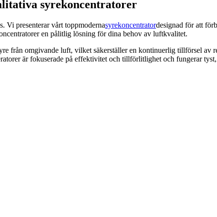
alitativa syrekoncentratorer
as. Vi presenterar vårt toppmoderna
syrekoncentrator
designad för att för
ncentratorer en pålitlig lösning för dina behov av luftkvalitet.
e från omgivande luft, vilket säkerställer en kontinuerlig tillförsel av 
torer är fokuserade på effektivitet och tillförlitlighet och fungerar tyst