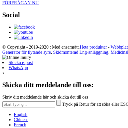
FÖRFRÅGAN NU
Social
© Copyright - 2019-2020 : Med ensamrätt.
Heta produkter
-
Webbplat
Generator för flytande syre
,
Skidmonterad Lng-anläggning
,
Medicinsk
Skicka e-post
WhatsApp
x
Skicka ditt meddelande till oss:
Skriv ditt meddelande här och skicka det till oss
Tryck på Retur för att söka eller ESC
English
Chinese
French