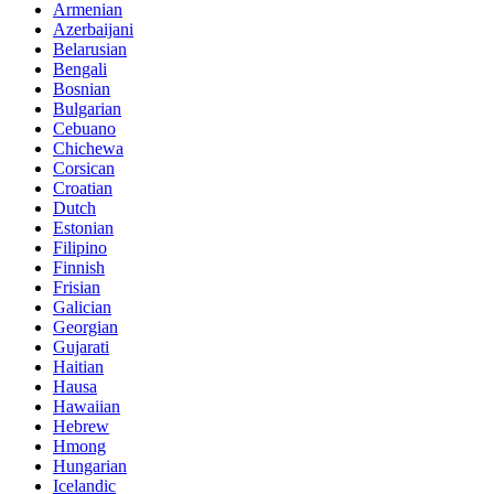
Armenian
Azerbaijani
Belarusian
Bengali
Bosnian
Bulgarian
Cebuano
Chichewa
Corsican
Croatian
Dutch
Estonian
Filipino
Finnish
Frisian
Galician
Georgian
Gujarati
Haitian
Hausa
Hawaiian
Hebrew
Hmong
Hungarian
Icelandic