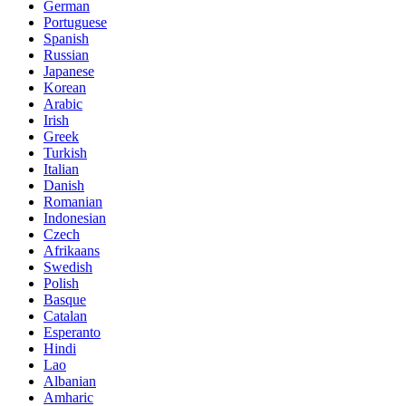
German
Portuguese
Spanish
Russian
Japanese
Korean
Arabic
Irish
Greek
Turkish
Italian
Danish
Romanian
Indonesian
Czech
Afrikaans
Swedish
Polish
Basque
Catalan
Esperanto
Hindi
Lao
Albanian
Amharic