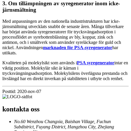
3. Om tillämpningen av syregenerator inom icke-
järnsmältning
Med anpassningen av den nationella industristrukturen har icke-
järnsmältning utvecklats snabbt de senaste åren. Många tillverkare
har börjat använda syregeneratorer för trycksvängadsorption i
processflödet av syrebottenblåsning av bly, koppar, zink och
antimon, och i smältverk som använder syreläckage för guld och
nickel. Användningen
marknaden för PSA-syregenerator
har
utökats.
Kvaliteten på molekylsikt som används i
PSA syregenerator
intar en
viktig position. Molekylär sikt är kärnan i
trycksvängningsadsorption. Molekylsilens överlägsna prestanda och
livslängd har en direkt inverkan på stabiliteten i utbyte och renhet.
Posttid: 2020-nov-07
kontakta oss
No.60 Wenzhou Changxia, Baishan Village, Fuchun
Subdistrict, Fuyang District, Hangzhou City, Zhejiang