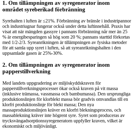
1. Om tillämpningen av syregenerator inom
området syreberikad förbränning
Syrehalten i luften är ≤21%. Förbränning av bränsle i industripannor
och industriugnar fungerar också under detta luftinnehåll. Praxis har
visat att när mängden gassyre i pannans förbränning når mer än 25
% är energibesparingen så hög som 20 %; pannans starttid förkortas
med 1/2-2/3. Syreanrikningen är tillämpningen av fysiska metoder
för att samla upp syret i luften, så att syreanrikningshalten i den
uppsamlade gasen är 25%-30%.
2. Om tillämpningen av syregenerator inom
papperstillverkning
Med landets uppgradering av miljöskyddskraven för
papperstillverkningsprocesser ökar också kraven på vit massa
(inklusive trämassa, vassmassa och bambumassa). Den ursprungliga
produktionslinjen för klorblekt massa bör gradvis omvandlas till en
klorfri produktionslinje för blekt massa; Den nya
massaproduktionslinjen kräver en klorfri blekningsprocess, och
massablekning kräver inte högrent syre. Syret som produceras av
trycksvängadsorptionssyregeneratorn uppfyller kraven, vilket är
ekonomiskt och miljövänligt.