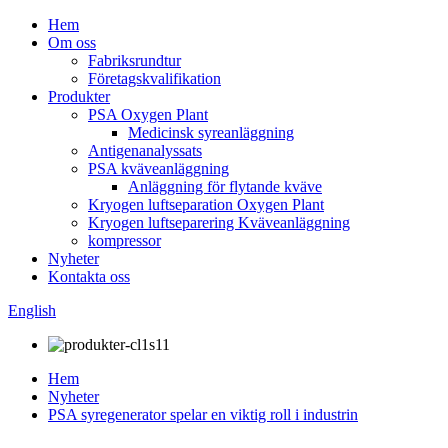
Hem
Om oss
Fabriksrundtur
Företagskvalifikation
Produkter
PSA Oxygen Plant
Medicinsk syreanläggning
Antigenanalyssats
PSA kväveanläggning
Anläggning för flytande kväve
Kryogen luftseparation Oxygen Plant
Kryogen luftseparering Kväveanläggning
kompressor
Nyheter
Kontakta oss
English
Hem
Nyheter
PSA syregenerator spelar en viktig roll i industrin