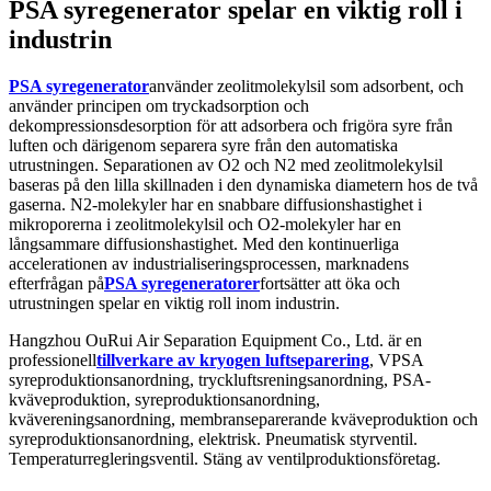
PSA syregenerator spelar en viktig roll i
industrin
PSA syregenerator
använder zeolitmolekylsil som adsorbent, och
använder principen om tryckadsorption och
dekompressionsdesorption för att adsorbera och frigöra syre från
luften och därigenom separera syre från den automatiska
utrustningen. Separationen av O2 och N2 med zeolitmolekylsil
baseras på den lilla skillnaden i den dynamiska diametern hos de två
gaserna. N2-molekyler har en snabbare diffusionshastighet i
mikroporerna i zeolitmolekylsil och O2-molekyler har en
långsammare diffusionshastighet. Med den kontinuerliga
accelerationen av industrialiseringsprocessen, marknadens
efterfrågan på
PSA syregeneratorer
fortsätter att öka och
utrustningen spelar en viktig roll inom industrin.
Hangzhou OuRui Air Separation Equipment Co., Ltd. är en
professionell
tillverkare av kryogen luftseparering
, VPSA
syreproduktionsanordning, tryckluftsreningsanordning, PSA-
kväveproduktion, syreproduktionsanordning,
kvävereningsanordning, membranseparerande kväveproduktion och
syreproduktionsanordning, elektrisk. Pneumatisk styrventil.
Temperaturregleringsventil. Stäng av ventilproduktionsföretag.