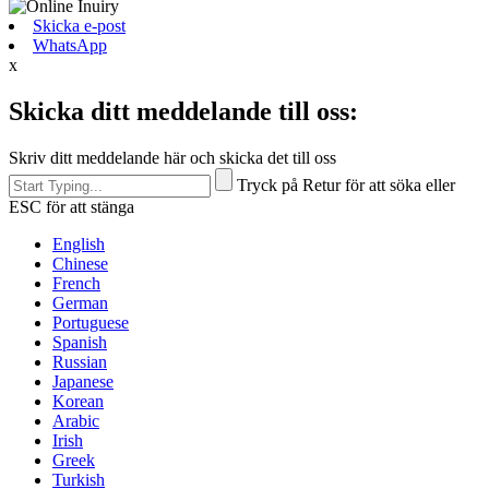
Skicka e-post
WhatsApp
x
Skicka ditt meddelande till oss:
Skriv ditt meddelande här och skicka det till oss
Tryck på Retur för att söka eller
ESC för att stänga
English
Chinese
French
German
Portuguese
Spanish
Russian
Japanese
Korean
Arabic
Irish
Greek
Turkish