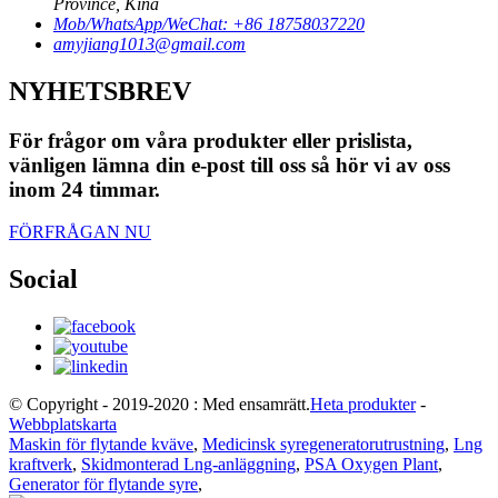
Province, Kina
Mob/WhatsApp/WeChat: +86 18758037220
amyjiang1013@gmail.com
NYHETSBREV
För frågor om våra produkter eller prislista,
vänligen lämna din e-post till oss så hör vi av oss
inom 24 timmar.
FÖRFRÅGAN NU
Social
© Copyright - 2019-2020 : Med ensamrätt.
Heta produkter
-
Webbplatskarta
Maskin för flytande kväve
,
Medicinsk syregeneratorutrustning
,
Lng
kraftverk
,
Skidmonterad Lng-anläggning
,
PSA Oxygen Plant
,
Generator för flytande syre
,